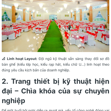
📐 Linh hoạt Layout:
Đội ngũ kỹ thuật sẵn sàng thay đổi sơ đồ
bàn ghế (kiểu lớp học, kiểu rạp hát, kiểu chữ U...) linh hoạt theo
đúng yêu cầu kịch bản của doanh nghiệp.
2. Trang thiết bị kỹ thuật hiện
đại – Chìa khóa của sự chuyên
nghiệp
Để một buổi hội nghị diễn ra mượt mà, yếu tố công nghệ đóng vai