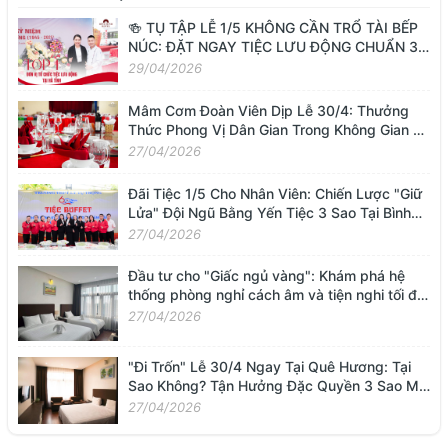
🍻 TỤ TẬP LỄ 1/5 KHÔNG CẦN TRỔ TÀI BẾP
NÚC: ĐẶT NGAY TIỆC LƯU ĐỘNG CHUẨN 3
SAO TỪ BÌNH MINH HOTEL
29/04/2026
Mâm Cơm Đoàn Viên Dịp Lễ 30/4: Thưởng
Thức Phong Vị Dân Gian Trong Không Gian 3
Sao Tại Bình Minh Hotel
27/04/2026
Đãi Tiệc 1/5 Cho Nhân Viên: Chiến Lược "Giữ
Lửa" Đội Ngũ Bằng Yến Tiệc 3 Sao Tại Bình
Minh Hotel
27/04/2026
Đầu tư cho "Giấc ngủ vàng": Khám phá hệ
thống phòng nghỉ cách âm và tiện nghi tối đa
tại Bình Minh
27/04/2026
"Đi Trốn" Lễ 30/4 Ngay Tại Quê Hương: Tại
Sao Không? Tận Hưởng Đặc Quyền 3 Sao Mà
Không Cần Đi Xa
27/04/2026