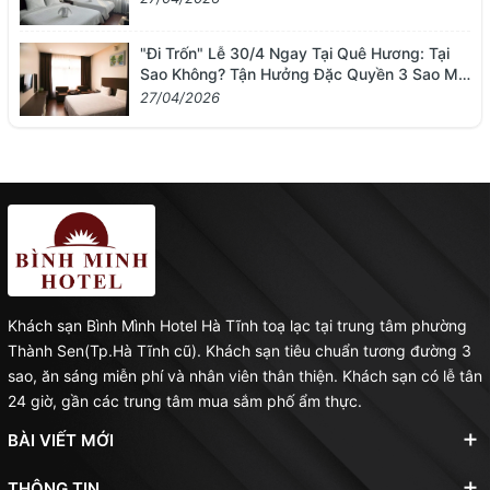
"Đi Trốn" Lễ 30/4 Ngay Tại Quê Hương: Tại
Sao Không? Tận Hưởng Đặc Quyền 3 Sao Mà
Không Cần Đi Xa
27/04/2026
Khách sạn Bình Mình Hotel Hà Tĩnh toạ lạc tại trung tâm phường
Thành Sen(Tp.Hà Tĩnh cũ). Khách sạn tiêu chuẩn tương đường 3
sao, ăn sáng miễn phí và nhân viên thân thiện. Khách sạn có lễ tân
24 giờ, gần các trung tâm mua sắm phố ẩm thực.
BÀI VIẾT MỚI
THÔNG TIN