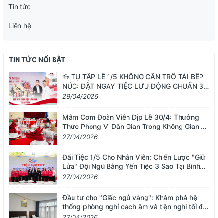
Tin tức
Liên hệ
TIN TỨC NỔI BẬT
🍻 TỤ TẬP LỄ 1/5 KHÔNG CẦN TRỔ TÀI BẾP
NÚC: ĐẶT NGAY TIỆC LƯU ĐỘNG CHUẨN 3
SAO TỪ BÌNH MINH HOTEL
29/04/2026
Mâm Cơm Đoàn Viên Dịp Lễ 30/4: Thưởng
Thức Phong Vị Dân Gian Trong Không Gian 3
Sao Tại Bình Minh Hotel
27/04/2026
Đãi Tiệc 1/5 Cho Nhân Viên: Chiến Lược "Giữ
Lửa" Đội Ngũ Bằng Yến Tiệc 3 Sao Tại Bình
Minh Hotel
27/04/2026
Đầu tư cho "Giấc ngủ vàng": Khám phá hệ
thống phòng nghỉ cách âm và tiện nghi tối đa
tại Bình Minh
27/04/2026