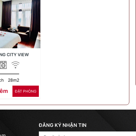
NG CITY VIEW
ch
28m2
Đêm
ÐẶT PHÒNG
ĐĂNG KÝ NHẬN TIN
com