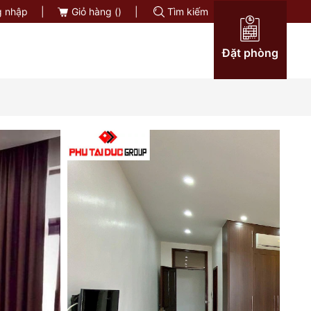
 nhập
|
Giỏ hàng (
)
|
Tìm kiếm
Đặt phòng