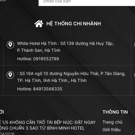
HỆ THỐNG CHI NHÁNH
White Hotel Hà Tĩnh : Số 139 đường Hà Huy Tập,
P.Thành Sen, Hà Tĩnh
Hotline:
0916552799
: Số 19A ngõ 10 đường Nguyễn Hữu Thái, P.Tân Giang,
TP. Hà Tĩnh, tỉnh Hà Tĩnh., Hà Tĩnh
Hotline:
84913568335
ỚI
THÔNG TIN
Trang chủ
LỄ 1/5 KHÔNG CẦN TRỔ TÀI BẾP NÚC: ĐẶT NGAY
ỘNG CHUẨN 3 SAO TỪ BÌNH MINH HOTEL
Giới thiệu
/04/2026