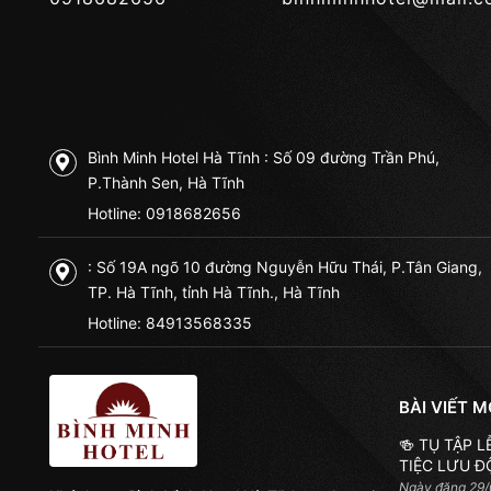
Bình Minh Hotel Hà Tĩnh : Số 09 đường Trần Phú,
P.Thành Sen, Hà Tĩnh
Hotline:
0918682656
: Số 19A ngõ 10 đường Nguyễn Hữu Thái, P.Tân Giang,
TP. Hà Tĩnh, tỉnh Hà Tĩnh., Hà Tĩnh
Hotline:
84913568335
BÀI VIẾT M
🍻 TỤ TẬP 
TIỆC LƯU Đ
Ngày đăng 29