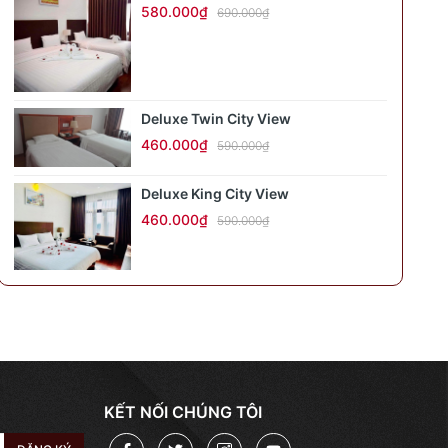
580.000₫
690.000₫
Deluxe Twin City View
460.000₫
590.000₫
Deluxe King City View
460.000₫
590.000₫
KẾT NỐI CHÚNG TÔI