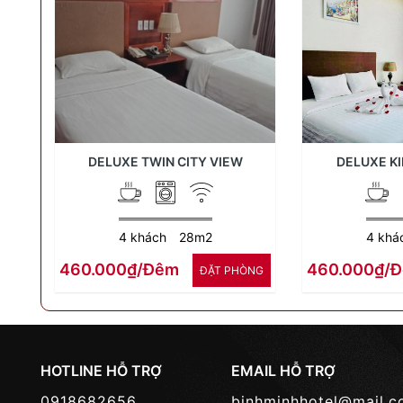
DELUXE TWIN CITY VIEW
DELUXE KI
4 khách
28m2
4 khá
460.000₫/Đêm
460.000₫/
ÐẶT PHÒNG
HOTLINE HỖ TRỢ
EMAIL HỖ TRỢ
0918682656
binhminhhotel@mail.